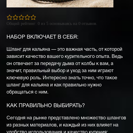
0,0
rating
Общий рейтинг:
0
из
5
основываясь на
0
отзывов.
based
on
12 345
ratings
НАБОР ВКЛЮЧАЕТ В СЕБЯ:
Шланг для кальяна — это важная часть, от которой
зависит качество вашего курительного опыта. Ведь
он отвечает за передачу дыма от колбы к вам, а
значит, правильный выбор и уход за ним играют
ключевую роль. Интересно знать точно, что такое
шланг для кальяна и как правильно нужно
обращаться с ним.
КАК ПРАВИЛЬНО ВЫБИРАТЬ?
Сегодня на рынке представлено множество шлангов
из разных материалов, и каждый из них влияет на
удобство использования и качество курения: